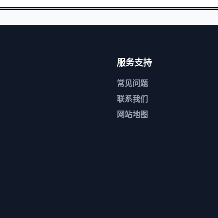
服务支持
常见问题
联系我们
网站地图