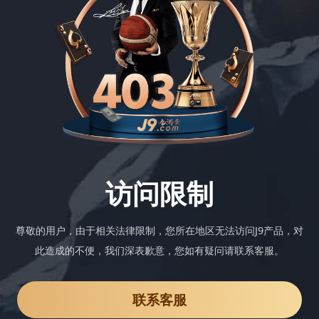
访问限制
尊敬的用户，由于相关法律限制，您所在地区无法访问J9产品，对
此造成的不便，我们深表歉意，您如有疑问请联系客服。
联系客服