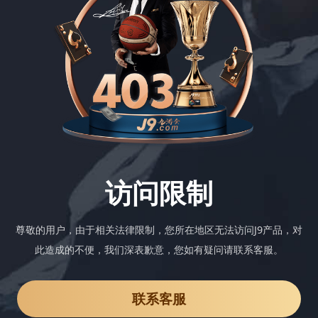
访问限制
尊敬的用户，由于相关法律限制，您所在地区无法访问J9产品，对
此造成的不便，我们深表歉意，您如有疑问请联系客服。
联系客服