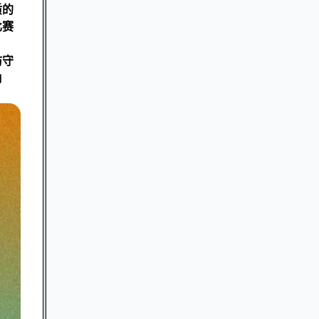
质的
比赛
防守
角