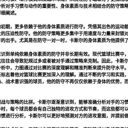
分析对手习惯与动作的重要性、身体素质与技术相结合的防守策
详细阐述。
的初期，更多依赖于他的身体素质进行防守。凭借其出色的运动
大的压迫性防守。他的防守策略更多集中于用速度与力量来封锁
方的出手。尤其是在防守一对一时，卡斯尔的身体素质为他提供
意识到单纯依赖身体素质的防守并非长期有效。现代篮球比赛中
抗往往会导致犯规过多或者被对手通过策略来克制。因此，卡斯
分析中，力图通过对比赛的深度理解和精准判断来提升防守水平
还标志着他对篮球比赛更加深入的理解。通过不断的学习和实践
熟、战术意识强的球员，他的防守不再仅仅依赖于身体的优势，
理战与策略的比拼。卡斯尔逐渐意识到，能够准确分析对手的习
手时，每个球员都会有自己独特的进攻方式和节奏，而这些都可
习惯进行分析，卡斯尔可以更好地预测对方的进攻意图，并提前