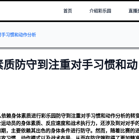
首页
介绍
彩乐园
直播
对手习惯和动作分析
素质防守到注重对手习惯和动
）从依赖身体素质进行
彩乐园
防守到注重对手习惯和动作分析的转
含运动员的身体素质、反应速度和战术执行力，还涉及到对对手
初期，主要依赖其出色的身体条件进行防守。然而，随着比赛的
进攻习惯、动作模式以及战术布局，从而在防守端取得了更加精