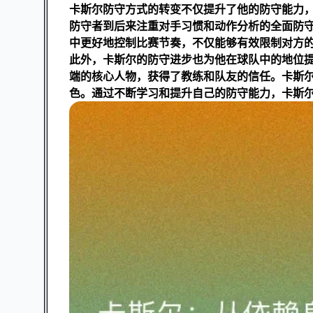
卡斯尔防守方式的转变不仅提升了他的防守能力
防守者到后来注重对手习惯和动作分析的全面防
中更好地控制比赛节奏，不仅能够有效限制对方
此外，卡斯尔的防守进步也为他在球队中的地位
端的核心人物，获得了教练和队友的信任。卡斯
色。通过不断学习和提升自己的防守能力，卡斯