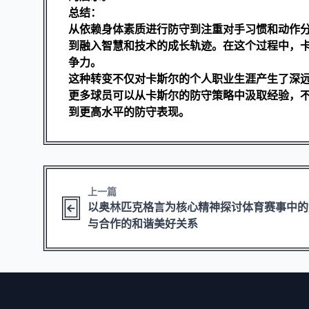
总结：
从依赖身体素质进行防守到注重对手习惯和动作
到融入智慧和技术的成长轨迹。在这个过程中，
争力。
这种转变不仅对卡斯尔的个人职业生涯产生了深
更多球员可以从卡斯尔的防守策略中汲取经验，
到更高水平的防守表现。
上一篇
以奥林匹克格言为核心精神探讨体育赛事中的
与合作的和谐美好关系