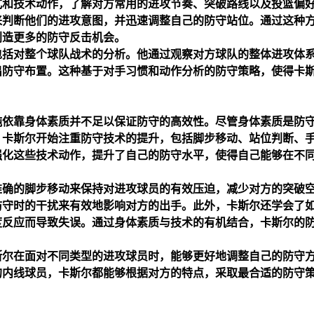
式和技术动作，了解对方常用的进攻节奏、突破路线以及投篮偏
来判断他们的进攻意图，并迅速调整自己的防守站位。通过这种
创造更多的防守反击机会。
包括对整个球队战术的分析。他通过观察对方球队的整体进攻体
出防守布置。这种基于对手习惯和动作分析的防守策略，使得卡
纯依靠身体素质并不足以保证防守的高效性。尽管身体素质是防
。卡斯尔开始注重防守技术的提升，包括脚步移动、站位判断、
强化这些技术动作，提升了自己的防守水平，使得自己能够在不
准确的脚步移动来保持对进攻球员的有效压迫，减少对方的突破
防守时的干扰来有效地影响对方的出手。此外，卡斯尔还学会了
度反应而导致失误。通过身体素质与技术的有机结合，卡斯尔的
斯尔在面对不同类型的进攻球员时，能够更好地调整自己的防守
的内线球员，卡斯尔都能够根据对方的特点，采取最合适的防守