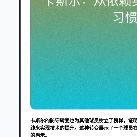
卡斯尔的防守转变也为其他球员树立了榜样，证
践来实现技术的提升。这种转变展示了一个球员
的启示。